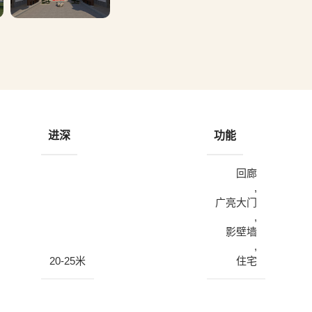
进深
功能
回廊
,
广亮大门
,
影壁墙
,
20-25米
住宅