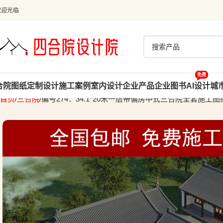
欢迎光临
免费
合院图纸
定制设计
施工案例
室内设计
企业产品
企业图书
AI设计
城
首页
三合院
编号274：34.1*20米一层带偏房中式三合院全套施工