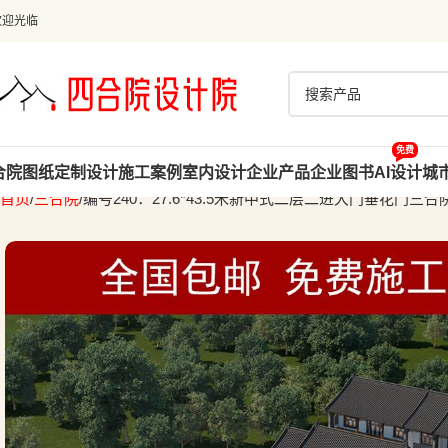
欢迎光临
免费
合院图纸
定制设计
施工案例
室内设计
企业产品
企业图书
AI设计
城
首页
三合院
编号240：27.6*43.5米新中式二层二进大门垂花门