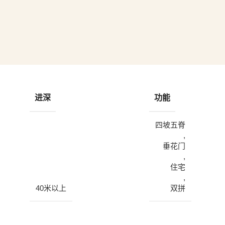
进深
功能
四坡五脊
,
垂花门
,
住宅
,
40米以上
双拼