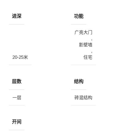
进深
功能
广亮大门
,
影壁墙
,
20-25米
住宅
层数
结构
一层
砖混结构
开间