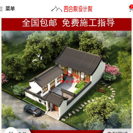
0
菜单
首页
小型合院