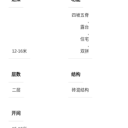
四坡五脊
,
露台
,
住宅
,
12-16米
双拼
层数
结构
二层
砖混结构
开间