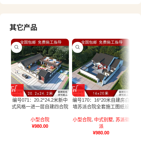
其它产品
编号071：20.2*24.2米新中
编号170：16*20米自建房白
编号
式风格一进一层自建四合院
墙苏派合院全套施工图纸设
一
全套施工图纸设计图纸
计图纸
小型合院
小型合院
,
中式别墅
,
苏派徽
¥
980.00
派
¥
980.00