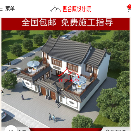
0
菜单
首页
小型合院