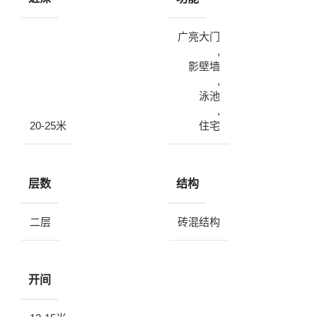
广亮大门
,
影壁墙
,
泳池
,
20-25米
住宅
层数
结构
二层
砖混结构
开间