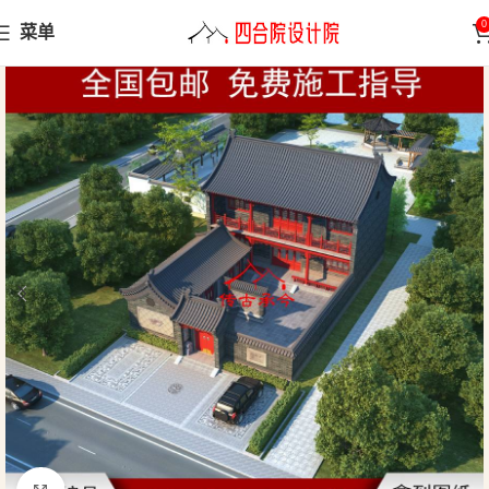
0
菜单
首页
小型合院