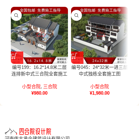
编号199：16.2*14.8米二层
编号045：24*32米一进三层
编号
连排新中式三合院全套施工
中式独栋全套施工图
菜
图纸设计图纸
小型合院
,
三合院
小型合院
¥
980.00
¥
1,980.00
河南传古承今建筑设计有限公司