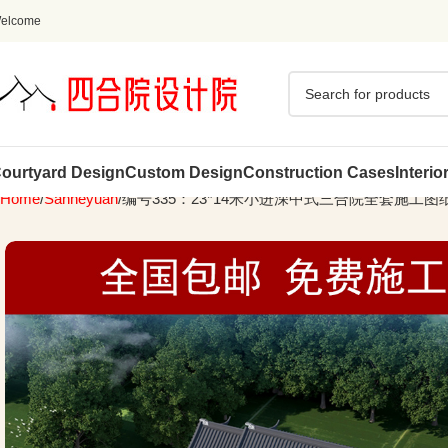
elcome
ourtyard Design
Custom Design
Construction Cases
Interio
Home
Sanheyuan
编号335：23*14米小进深中式三合院全套施工