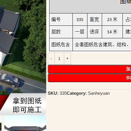
加
B
SKU:
335
Category:
Sanheyuan