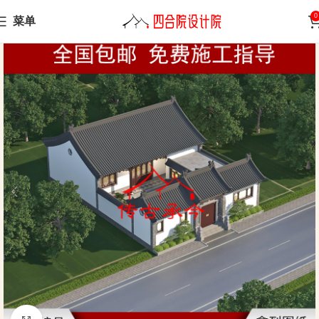
0
菜单
Home
Small courtyard