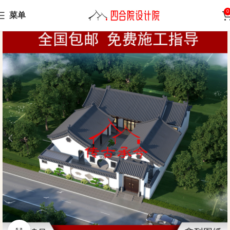
0
菜单
Home
Sanheyuan