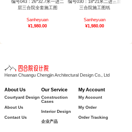
编号043：26*32.7米一进二
编号030：18*21米二进三层
编号
层三合院全套施工图
三合院施工图纸
Sanheyuan
Sanheyuan
¥
1,980.00
¥
1,980.00
Henan Chuangu Chengjin Architectural Design Co., Ltd
About Us
Our Service
My Account
Courtyard Design
Construction
My Account
Cases
About Us
My Order
Interior Design
Contact Us
Order Tracking
企业产品