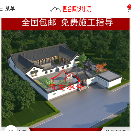
0
菜单
Home
Sanheyuan