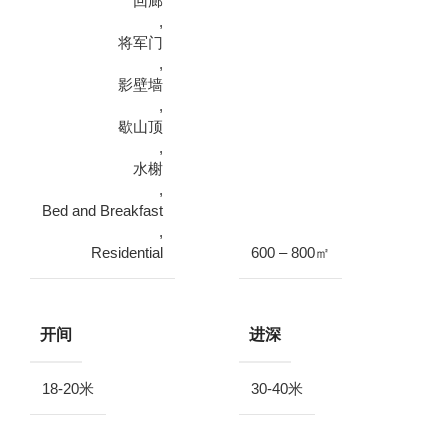
回廊
,
将军门
,
影壁墙
,
歇山顶
,
水榭
,
Bed and Breakfast
,
Residential
600 – 800㎡
开间
进深
18-20米
30-40米