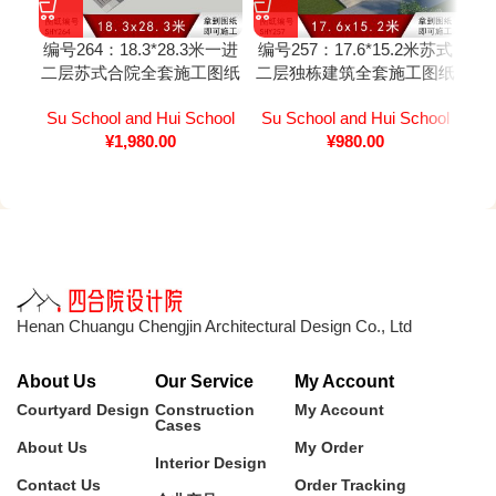
编号264：18.3*28.3米一进
编号257：17.6*15.2米苏式
编号
二层苏式合院全套施工图纸
二层独栋建筑全套施工图纸
设计图纸
设计图纸
Su School and Hui School
Su School and Hui School
Su
¥
1,980.00
¥
980.00
Henan Chuangu Chengjin Architectural Design Co., Ltd
About Us
Our Service
My Account
Courtyard Design
Construction
My Account
Cases
About Us
My Order
Interior Design
Contact Us
Order Tracking