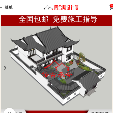
0
菜单
Home
Su School and Hui School