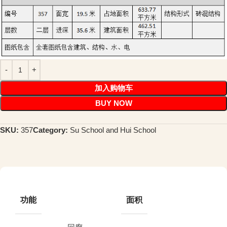
加入购物车
BUY NOW
SKU:
357
Category:
Su School and Hui School
功能
面积