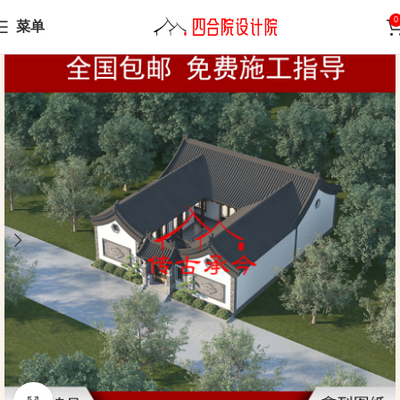
0
菜单
Home
Sanheyuan