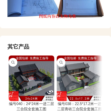
其它产品
编号040：24*24米一进二层
编号038：22.5*17.2米一进
编号
三合院全套施工图
二层青砖三合院全套施工图
一