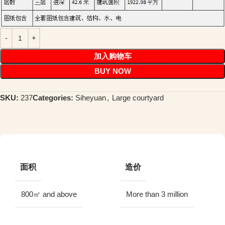
加入购物车
BUY NOW
SKU:
237
Categories:
Siheyuan
,
Large courtyard
面积
造价
800㎡ and above
More than 3 million