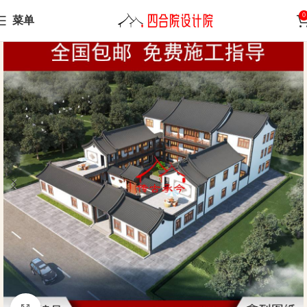
0
菜单
Home
Siheyuan