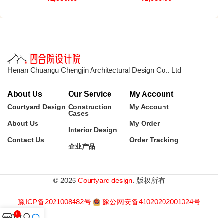
Henan Chuangu Chengjin Architectural Design Co., Ltd
About Us
Our Service
My Account
Courtyard Design
Construction
My Account
Cases
About Us
My Order
Interior Design
Contact Us
Order Tracking
企业产品
© 2026
Courtyard design
. 版权所有
豫ICP备2021008482号
豫公网安备41020202001024号
0