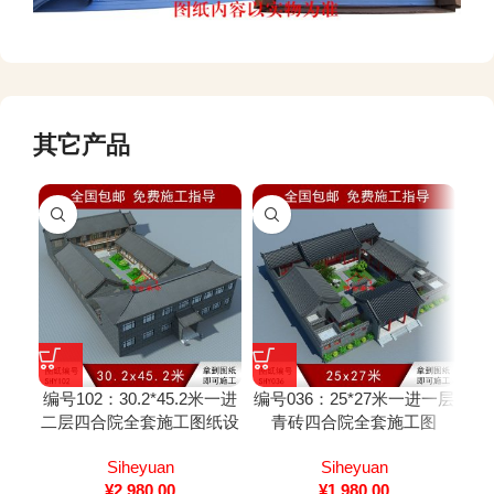
其它产品
编号102：30.2*45.2米一进
编号036：25*27米一进一层
编号
二层四合院全套施工图纸设
青砖四合院全套施工图
白
计图纸 自建房图纸 提供材
Siheyuan
Siheyuan
Si
料及技术支持
¥
2,980.00
¥
1,980.00