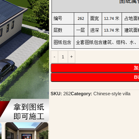
加
B
SKU:
262
Category:
Chinese-style villa