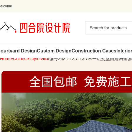
elcome
ourtyard Design
Custom Design
Construction Cases
Interio
Home
Chinese-style villa
编号262：12.7*13.7米一层别墅自建房