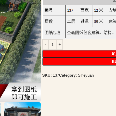
加
B
SKU:
137
Category:
Siheyuan