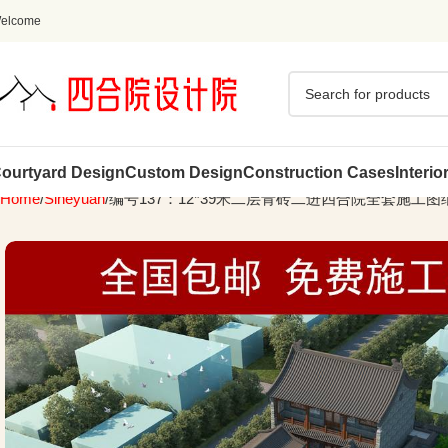
elcome
ourtyard Design
Custom Design
Construction Cases
Interio
Home
Siheyuan
编号137：12*39米二层青砖二进四合院全套施工