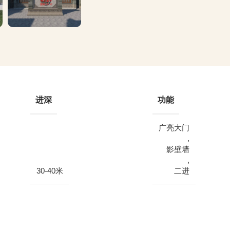
进深
功能
广亮大门
,
影壁墙
,
30-40米
二进