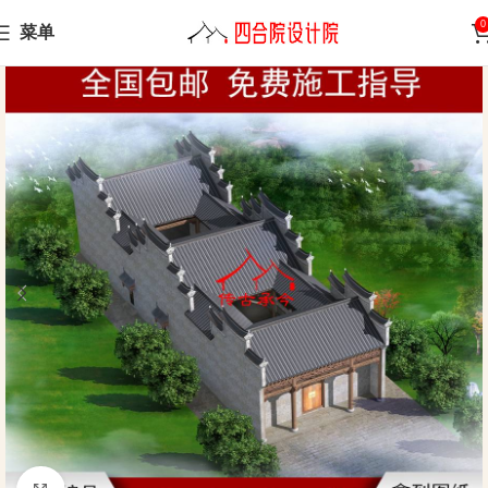
0
菜单
Home
Ancestral Hall