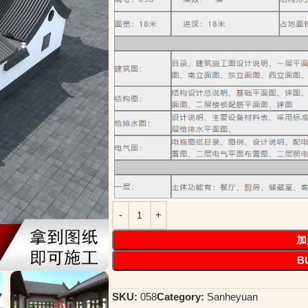
加
B
SKU:
058
Category:
Sanheyuan