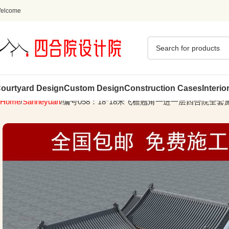
elcome
ourtyard Design
Custom Design
Construction Cases
Interio
Home
Sanheyuan
编号058：18*18米飞檐翘角一进一层四合院全套