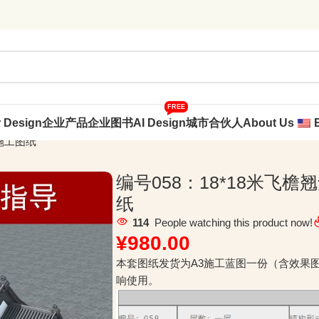
FREE
r Design
企业产品
企业图书
AI Design
城市合伙人
About Us
施工图纸
编号058：18*18米飞
纸
114
People watching this product now!
¥
980.00
本套图纸发货为A3施工蓝图一份（含效果
响使用。