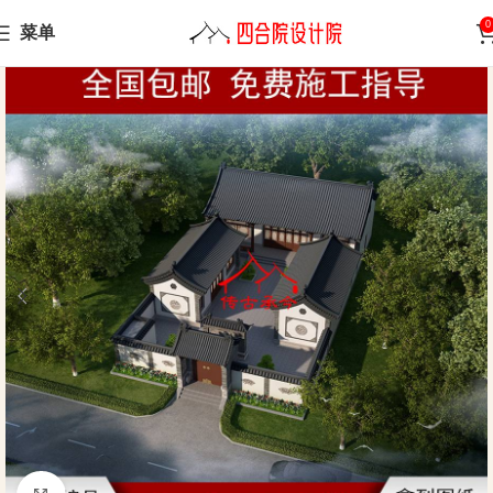
0
菜单
Home
Sanheyuan