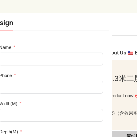
sign
FREE
Name
r Design
企业产品
企业图书
AI Design
城市合伙人
About Us
合院全套施工图纸设计图纸
Phone
编号213：16.2*25.
施工图纸设计图纸
169
People watching this product now!
¥
1,980.00
Width(M)
本套图纸发货为A3施工蓝图一份（含效果
响使用。
Depth(M)