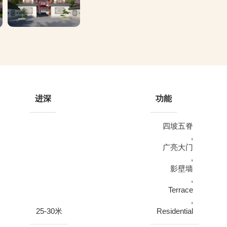
进深
功能
四坡五脊
,
广亮大门
,
影壁墙
,
Terrace
,
25-30米
Residential