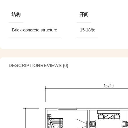
结构
开间
Brick-concrete structure
15-18米
DESCRIPTION
REVIEWS (0)