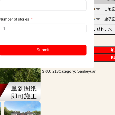
Number of stories
加
Submit
B
SKU:
213
Category:
Sanheyuan