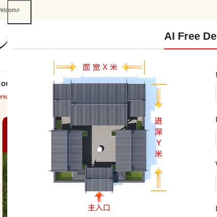
elcome
AI Free De
ourtyard Design
Custom Design
Construction Cases
Interio
Home
Sanheyuan
编号213：16.2*25.3米二层连体歇山新中式三