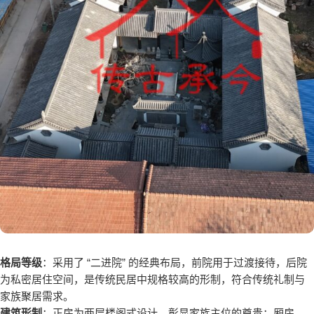
格局等级
：采用了 “二进院” 的经典布局，前院用于过渡接待，后院
为私密居住空间，是传统民居中规格较高的形制，符合传统礼制与
家族聚居需求。
建筑形制
：正房为两层楼阁式设计，彰显家族主位的尊贵；厢房、