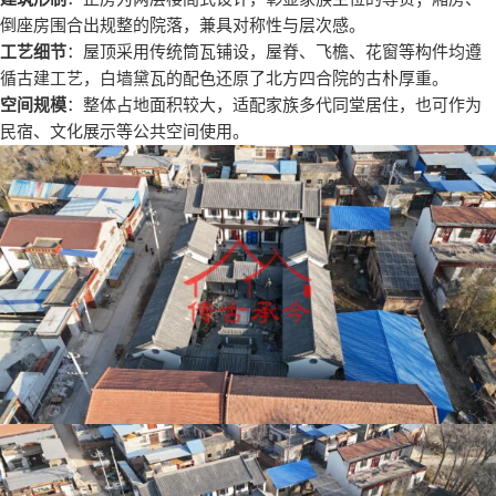
倒座房围合出规整的院落，兼具对称性与层次感。
工艺细节
：屋顶采用传统筒瓦铺设，屋脊、飞檐、花窗等构件均遵
循古建工艺，白墙黛瓦的配色还原了北方四合院的古朴厚重。
空间规模
：整体占地面积较大，适配家族多代同堂居住，也可作为
民宿、文化展示等公共空间使用。