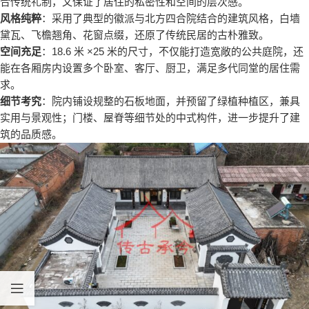
合传统礼制，又保证了居住的私密性和空间的层次感。
风格纯粹
：采用了典型的徽派与北方四合院结合的建筑风格，白墙
黛瓦、飞檐翘角、花窗点缀，还原了传统民居的古朴雅致。
空间充足
：18.6 米 ×25 米的尺寸，不仅能打造宽敞的公共庭院，还
能在各厢房内设置多个卧室、客厅、厨卫，满足多代同堂的居住需
求。
细节考究
：院内铺设规整的石板地面，并预留了绿植种植区，兼具
实用与景观性；门楼、屋脊等细节处的中式构件，进一步提升了建
筑的品质感。