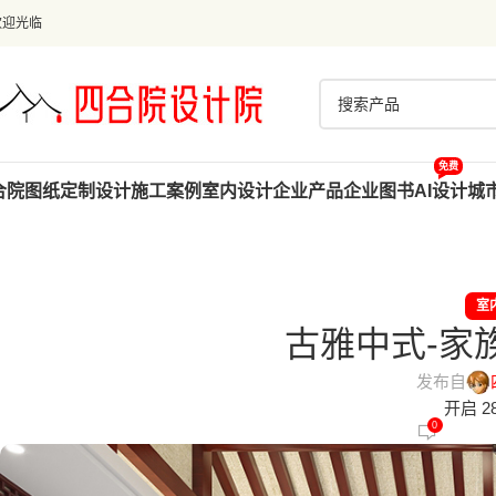
欢迎光临
免费
合院图纸
定制设计
施工案例
室内设计
企业产品
企业图书
AI设计
城
室
古雅中式-家
发布自
开启 28
0