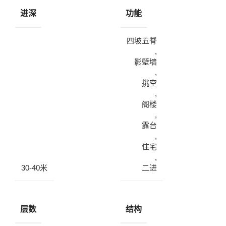
进深
功能
四坡五脊
,
影壁墙
,
挑空
,
阁楼
,
露台
,
住宅
,
30-40米
二进
层数
结构