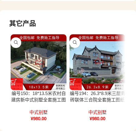
其它产品
编号150：18*13.5米农村自
编号194：26.3*8.9米三层青
编号
建房新中式别墅全套施工图
砖联体三合院全套施工图纸
墅
纸设计图纸
设计图纸
中式别墅
中式别墅
¥
980.00
¥
980.00