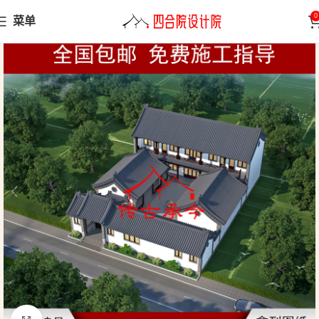
0
菜单
首页
四合院