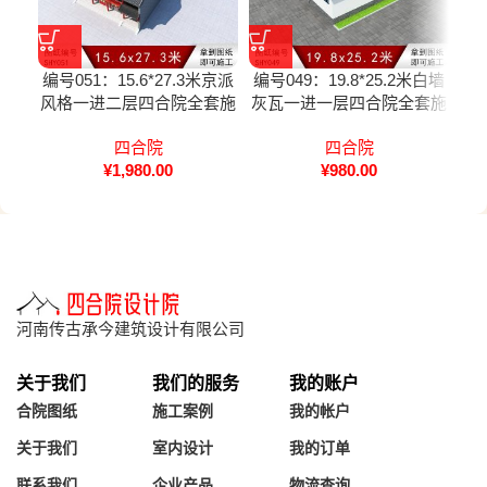
编号051：15.6*27.3米京派
编号049：19.8*25.2米白墙
编号
风格一进二层四合院全套施
灰瓦一进一层四合院全套施
工图
工图纸
四合院
四合院
¥
1,980.00
¥
980.00
河南传古承今建筑设计有限公司
关于我们
我们的服务
我的账户
合院图纸
施工案例
我的帐户
关于我们
室内设计
我的订单
联系我们
企业产品
物流查询