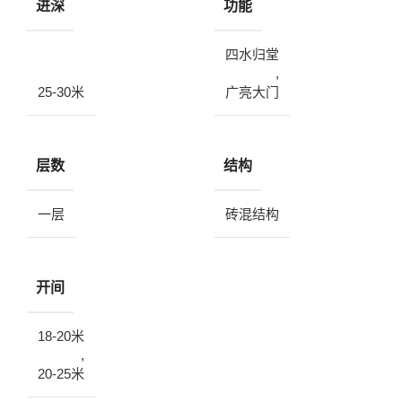
进深
功能
四水归堂
,
25-30米
广亮大门
层数
结构
一层
砖混结构
开间
18-20米
,
20-25米