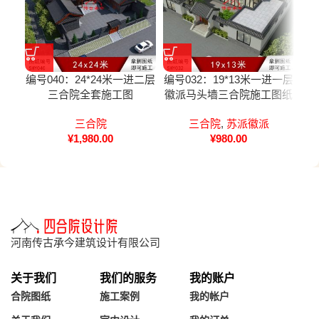
编号040：24*24米一进二层
编号032：19*13米一进一层
编号
三合院全套施工图
徽派马头墙三合院施工图纸
三合院
三合院
,
苏派徽派
¥
1,980.00
¥
980.00
河南传古承今建筑设计有限公司
关于我们
我们的服务
我的账户
合院图纸
施工案例
我的帐户