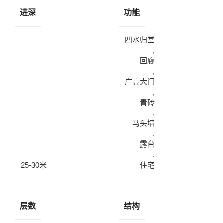
进深
功能
四水归堂
,
回廊
,
广亮大门
,
青砖
,
马头墙
,
露台
,
25-30米
住宅
层数
结构