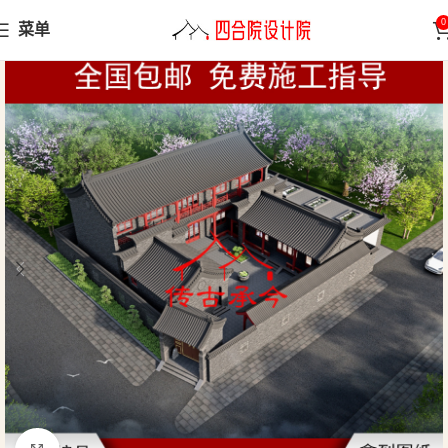
0
菜单
首页
三合院