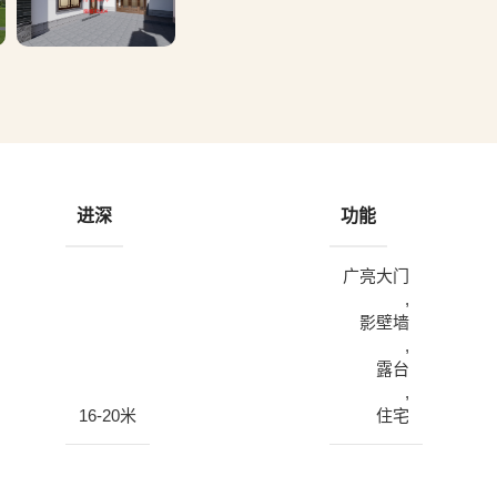
进深
功能
广亮大门
,
影壁墙
,
露台
,
16-20米
住宅