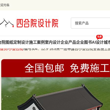
欢迎光临
免费
合院图纸
定制设计
施工案例
室内设计
企业产品
企业图书
AI设计
城
首页
小型合院
编号304：12.9*16.8米一层带露台小型合院全套施