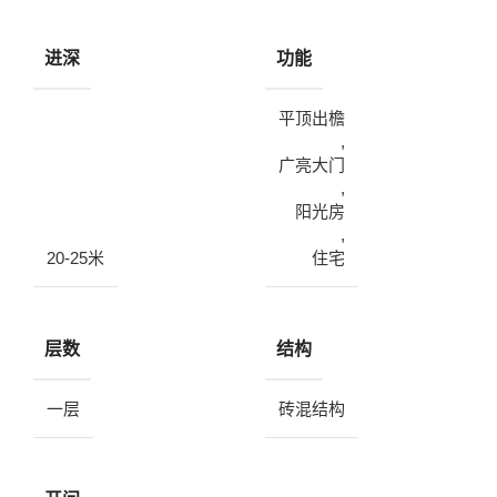
进深
功能
平顶出檐
,
广亮大门
,
阳光房
,
20-25米
住宅
层数
结构
一层
砖混结构