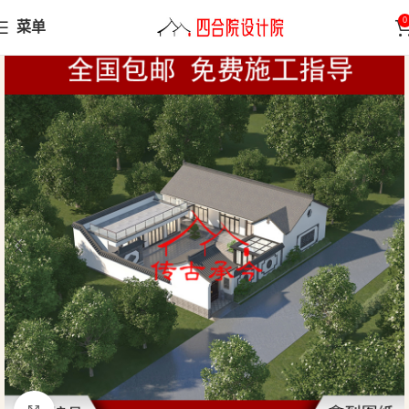
0
菜单
首页
小型合院