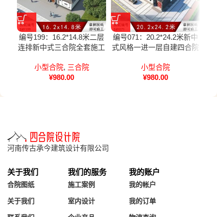
编号199：16.2*14.8米二层
编号071：20.2*24.2米新中
编号
连排新中式三合院全套施工
式风格一进一层自建四合院
图纸设计图纸
全套施工图纸设计图纸
小型合院
,
三合院
小型合院
¥
980.00
¥
980.00
河南传古承今建筑设计有限公司
关于我们
我们的服务
我的账户
合院图纸
施工案例
我的帐户
关于我们
室内设计
我的订单