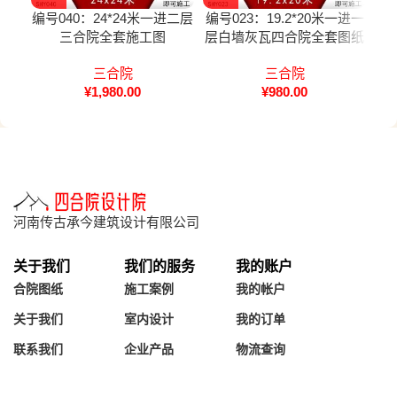
编号040：24*24米一进二层
编号023：19.2*20米一进一
编号
三合院全套施工图
层白墙灰瓦四合院全套图纸
步
三合院
三合院
¥
1,980.00
¥
980.00
河南传古承今建筑设计有限公司
关于我们
我们的服务
我的账户
合院图纸
施工案例
我的帐户
关于我们
室内设计
我的订单
联系我们
企业产品
物流查询