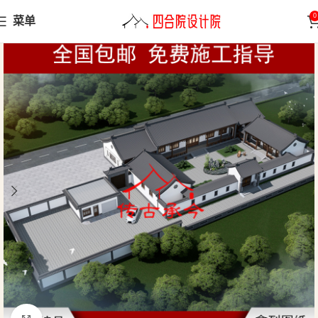
0
菜单
首页
三合院