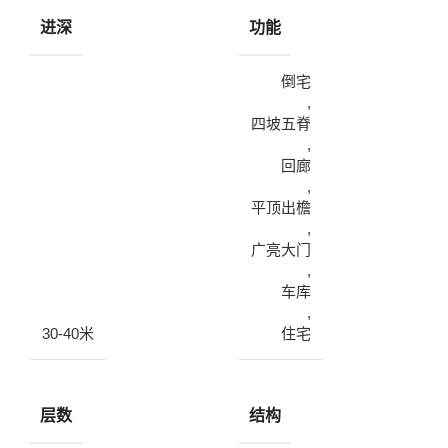
进深
功能
倒宅
,
四坡五脊
,
回廊
,
平顶出檐
,
广亮大门
,
车库
,
30-40米
住宅
层数
结构