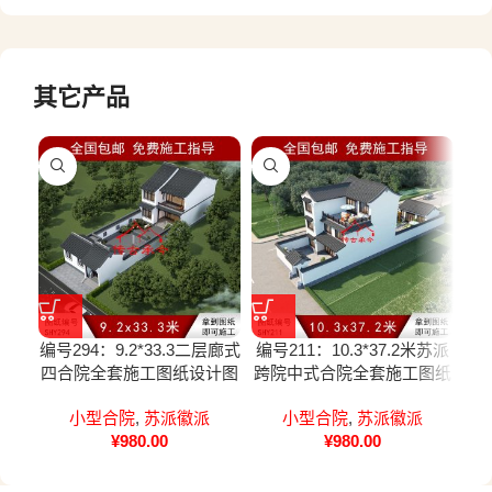
其它产品
编号294：9.2*33.3二层廊式
编号211：10.3*37.2米苏派
编号
四合院全套施工图纸设计图
跨院中式合院全套施工图纸
新
纸
设计图纸
小型合院
,
苏派徽派
小型合院
,
苏派徽派
¥
980.00
¥
980.00