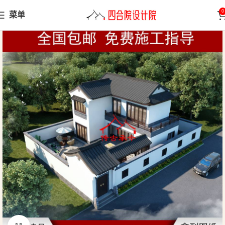
0
菜单
首页
苏派徽派