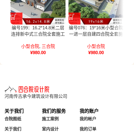
编号199：16.2*14.8米二层
编号076：19*16米小型合院
编号
连排新中式三合院全套施工
一进一层自建四合院全套施
图纸设计图纸
工图纸设计图纸
小型合院
,
三合院
小型合院
¥
980.00
¥
980.00
河南传古承今建筑设计有限公司
关于我们
我们的服务
我的账户
合院图纸
施工案例
我的帐户
关于我们
室内设计
我的订单