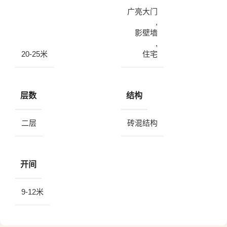
广亮大门
,
影壁墙
,
20-25米
住宅
层数
结构
二层
砖混结构
开间
9-12米