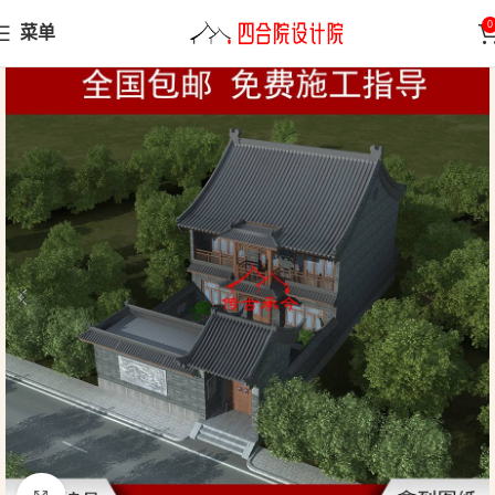
0
菜单
首页
小型合院