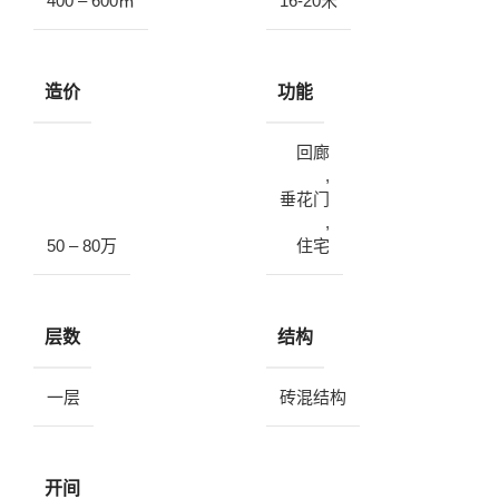
400 – 600㎡
16-20米
造价
功能
回廊
,
垂花门
,
50 – 80万
住宅
层数
结构
一层
砖混结构
开间