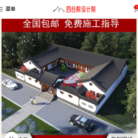
0
菜单
首页
三合院