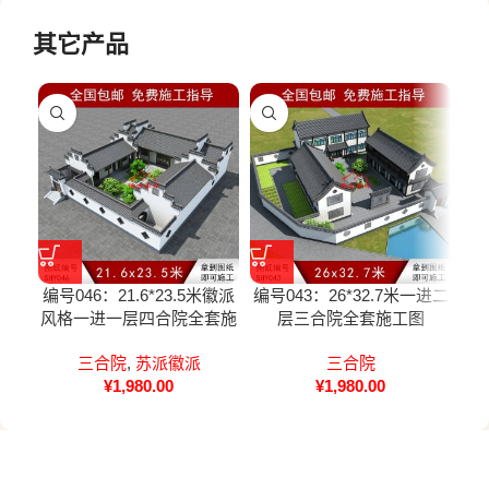
其它产品
编号046：21.6*23.5米徽派
编号043：26*32.7米一进二
编号
风格一进一层四合院全套施
层三合院全套施工图
徽
工图
三合院
,
苏派徽派
三合院
¥
1,980.00
¥
1,980.00