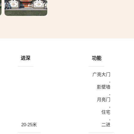
进深
功能
广亮大门
,
影壁墙
,
月亮门
,
住宅
,
20-25米
二进