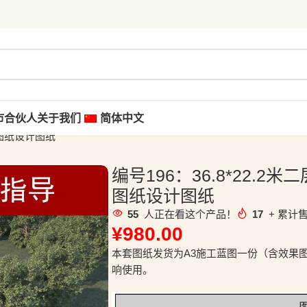
市合伙人
关于我们
简体中文
工图纸设计图纸
编号196：36.8*22.
图纸设计图纸
55
人正在看这个产品！
17
+ 累计售
¥
980.00
本套图纸发货为A3施工蓝图一份（含效果
响使用。