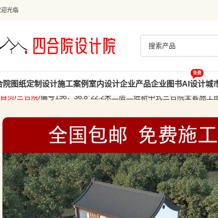
欢迎光临
免费
合院图纸
定制设计
施工案例
室内设计
企业产品
企业图书
AI设计
城
首页
三合院
编号196：36.8*22.2米二层二进新中式三合院全套施