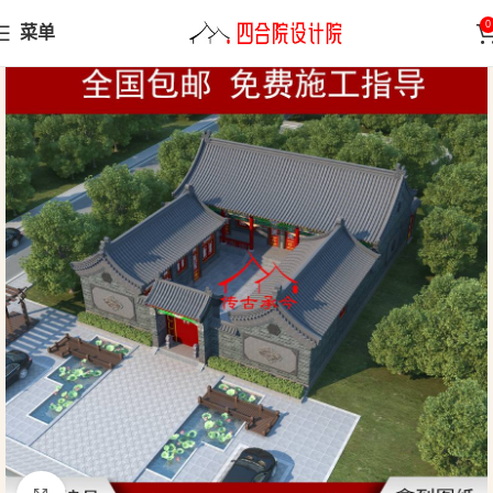
0
菜单
首页
三合院