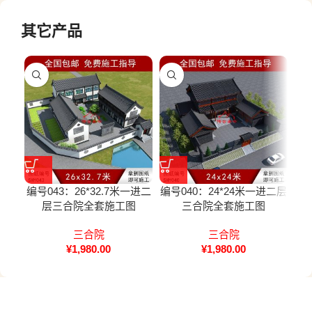
其它产品
编号043：26*32.7米一进二
编号040：24*24米一进二层
编号
层三合院全套施工图
三合院全套施工图
三合院
三合院
¥
1,980.00
¥
1,980.00