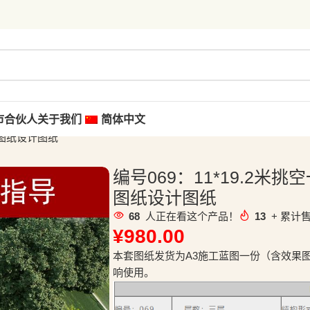
市合伙人
关于我们
简体中文
工图纸设计图纸
编号069：11*19.2
图纸设计图纸
68
人正在看这个产品！
13
+ 累计售
¥
980.00
本套图纸发货为A3施工蓝图一份（含效果
响使用。