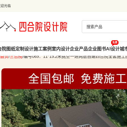
欢迎光临
免费
合院图纸
定制设计
施工案例
室内设计
企业产品
企业图书
AI设计
城
首页
三合院
编号069：11*19.2米挑空一进两层自建四合院全套施