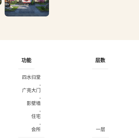
功能
层数
四水归堂
,
广亮大门
,
影壁墙
,
住宅
,
会所
一层