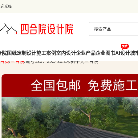
欢迎光临
免费
合院图纸
定制设计
施工案例
室内设计
企业产品
企业图书
AI设计
城
首页
三合院
编号120：29.9*20.2米新中式三合院