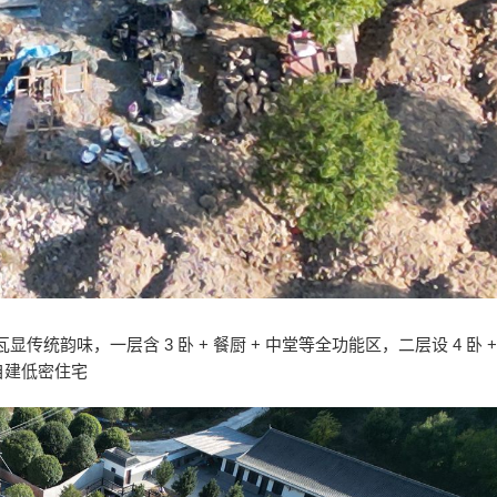
瓦显传统韵味，一层含 3 卧 + 餐厨 + 中堂等全功能区，二层设 4 卧 +
自建低密住宅