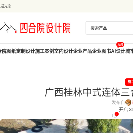
欢迎光临
免费
合院图纸
定制设计
施工案例
室内设计
企业产品
企业图书
AI设计
城
施
广西桂林中式连体三
发布自
开启 31
0