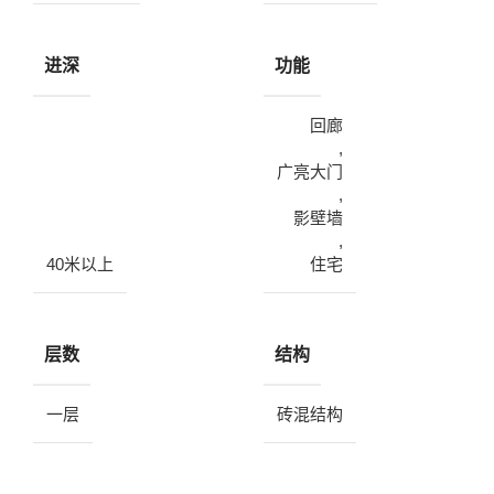
进深
功能
回廊
,
广亮大门
,
影壁墙
,
40米以上
住宅
层数
结构
一层
砖混结构