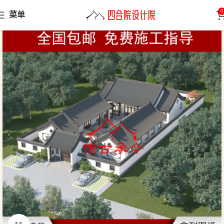
0
菜单
首页
三合院