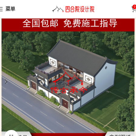
0
菜单
首页
三合院