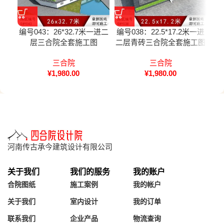
编号043：26*32.7米一进二
编号038：22.5*17.2米一进
编号
层三合院全套施工图
二层青砖三合院全套施工图
纸
三合院
三合院
¥
1,980.00
¥
1,980.00
河南传古承今建筑设计有限公司
关于我们
我们的服务
我的账户
合院图纸
施工案例
我的帐户
关于我们
室内设计
我的订单
联系我们
企业产品
物流查询