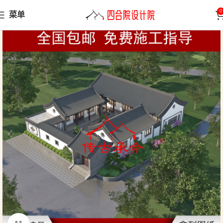
0
菜单
首页
三合院