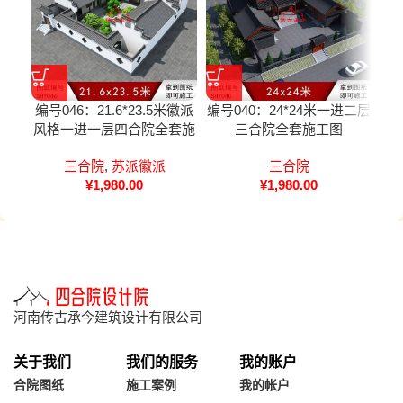
编号046：21.6*23.5米徽派
编号040：24*24米一进二层
编号
风格一进一层四合院全套施
三合院全套施工图
工图
三合院
,
苏派徽派
三合院
¥
1,980.00
¥
1,980.00
河南传古承今建筑设计有限公司
关于我们
我们的服务
我的账户
合院图纸
施工案例
我的帐户