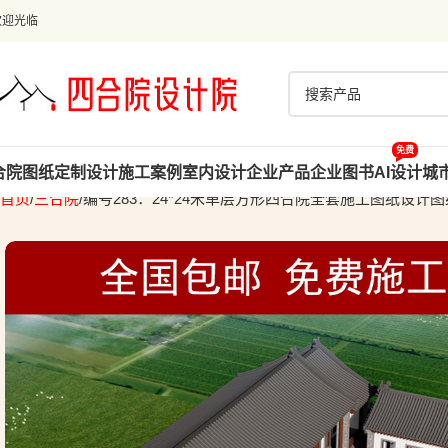
欢迎光临
免费
合院图纸
定制设计
施工案例
室内设计
企业产品
企业图书
AI设计
城
首页
三合院
编号283：24*24米单层方形四合院全套施工图纸设计图