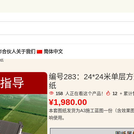
市合伙人
关于我们
简体中文
纸
编号283：24*24米单
纸
158
人正在看这个产品！
12
+ 累计
¥
1,980.00
本套图纸发货为A3施工蓝图一份（含效果
响使用。