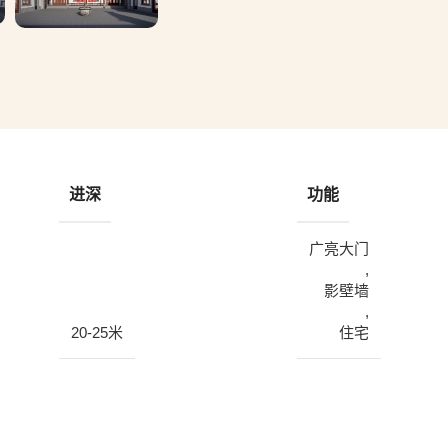
进深
功能
广亮大门
,
影壁墙
,
20-25米
住宅