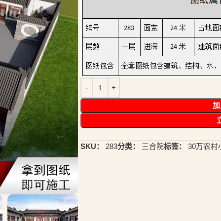
加
SKU：
283
分类：
三合院
标签：
30万农