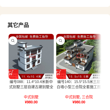
其它产品
编号088：11.4*10.4米新中
编号140：15.5*15.5米三层
编号
式别墅三层自建古建别墅全
白墙小型三合院全套施工图
中
套施工图纸设计图纸
纸设计图纸
中式别墅
中式别墅
,
三合院
¥
980.00
¥
980.00