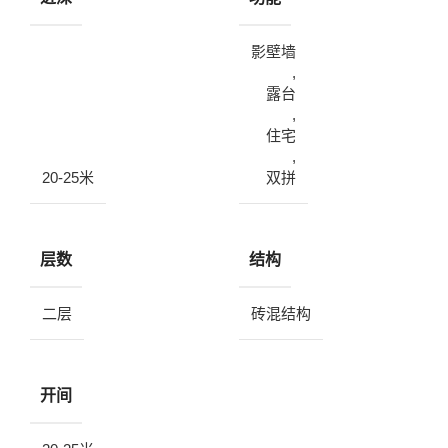
影壁墙
,
露台
,
住宅
,
20-25米
双拼
层数
结构
二层
砖混结构
开间