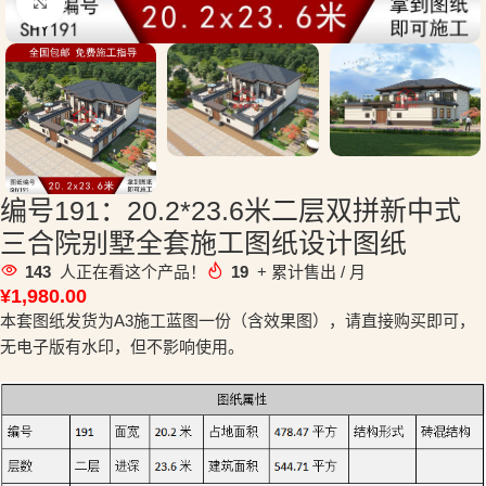
点击放大
编号191：20.2*23.6米二层双拼新中式
三合院别墅全套施工图纸设计图纸
143
人正在看这个产品！
19
+ 累计售出 / 月
¥
1,980.00
本套图纸发货为A3施工蓝图一份（含效果图），请直接购买即可，
无电子版有水印，但不影响使用。