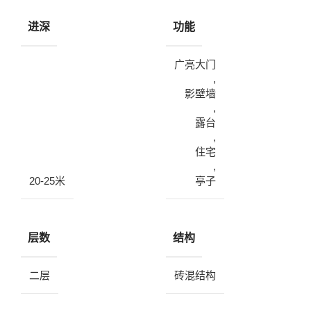
进深
功能
广亮大门
,
影壁墙
,
露台
,
住宅
,
20-25米
亭子
层数
结构
二层
砖混结构