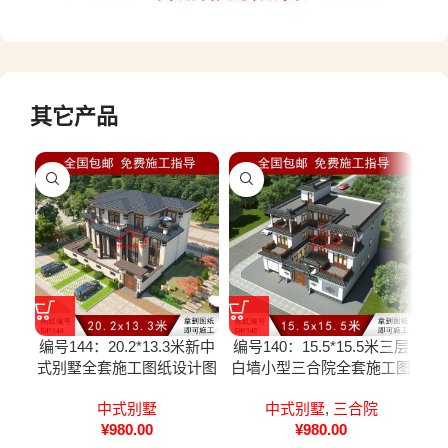
其它产品
编号144：20.2*13.3米新中
编号140：15.5*15.5米三层
编号
式别墅全套施工图纸设计图
白墙小型三合院全套施工图
灰
纸
纸设计图纸
中式别墅
中式别墅
,
三合院
¥
980.00
¥
980.00