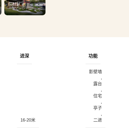
进深
功能
影壁墙
,
露台
,
住宅
,
亭子
,
16-20米
二进