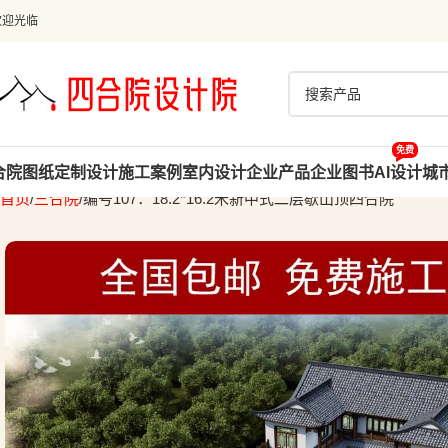
欢迎光临
免费
合院图纸
定制设计
施工案例
室内设计
企业产品
企业图书
AI设计
城
首页
三合院
编号107：18.2*16.2米新中式二层歇山顶四合院