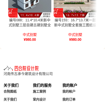
编号088：11.4*10.4米新中
编号193：16.7*13.7米一层
编号
式别墅三层自建古建别墅全
新中式别墅全套施工图纸设
双
套施工图纸设计图纸
计图纸
中式别墅
中式别墅
¥
980.00
¥
980.00
河南传古承今建筑设计有限公司
关于我们
我们的服务
我的账户
合院图纸
施工案例
我的帐户
关于我们
室内设计
我的订单