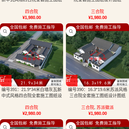
设计图纸
四合院
三合院
¥
1,980.00
¥
1,980.00
编号391：21.9*34米白墙灰瓦新
编号390：16.3*19.6米苏派风格
中式风格四合院全套施工图纸设
三合院全套施工图纸设计图纸
计图纸
四合院
三合院
,
苏派徽派
¥
2,980.00
¥
1,980.00