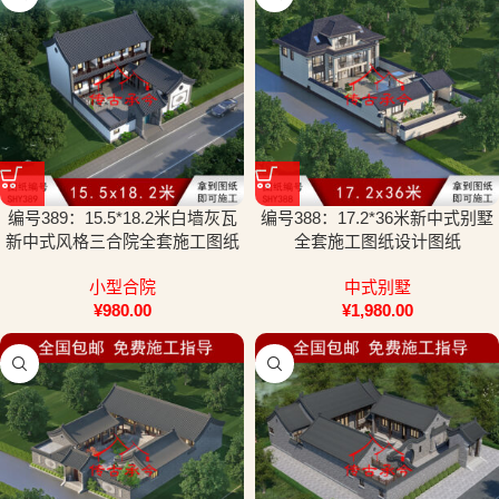
编号389：15.5*18.2米白墙灰瓦
编号388：17.2*36米新中式别墅
新中式风格三合院全套施工图纸
全套施工图纸设计图纸
设计图纸
小型合院
中式别墅
¥
980.00
¥
1,980.00